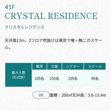
41F
CRYSTAL RESIDENCE
クリスタルレジデンス
天井高13m、2フロア吹抜けは東京で唯一無二のスケー
ル。
着席
立食
シアター
スクール
最大人数
（形式別）
105名
150名
105名
46名
VR
面積：200㎡
天井高：5.6-13.4m