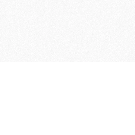
ーティーへ～
E
VENUE LIST
CASE STORIES
PARTY HUNTRER