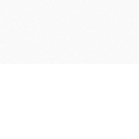
TOP
EVENT PRODUCE
IP COLLABORATION
ペルソナ
ABO
HUN