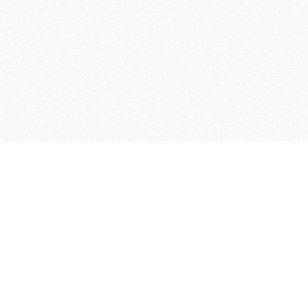
×エスクリ コラボビュッフェ ～ようこそベルベットルームパ
UT US
PARTY&MEETING
Anniversary Hunter
EVENT PRODUC
TER GUIDER