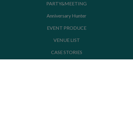
PARTY&MEETING
Anniversary Hunter
EVENT PRODUCE
VENUE LIST
CASE STORIES
PARTY HUNTRER
HUNTER GUIDER
<Hotel&Restaurant>
LAGUNASUITE SHINYOKOHAMA
SINC BISTRO
GRADATIONS