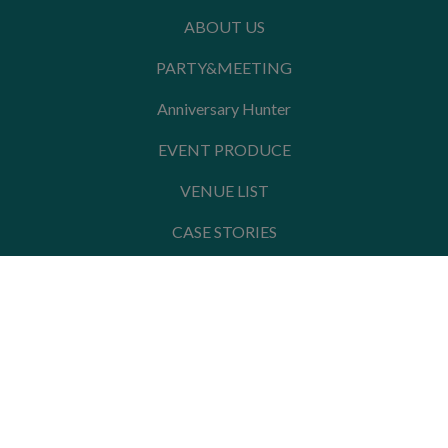
ABOUT US
PARTY&MEETING
Anniversary Hunter
EVENT PRODUCE
VENUE LIST
CASE STORIES
PARTY HUNTRER
HUNTER GUIDER
<Hotel&Restaurant>
LAGUNASUITE SHINYOKOHAMA
SINC BISTRO