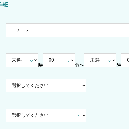
詳細
時
分〜
時