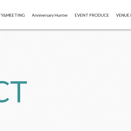
TY&MEETING
Anniversary Hunter
EVENT PRODUCE
VENUE 
CT